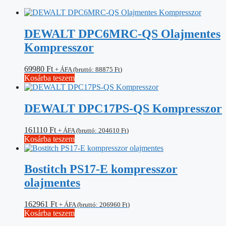
DEWALT DPC6MRC-QS Olajmentes
Kompresszor
69980
Ft
+ ÁFA (bruttó:
88875
Ft
)
Kosárba teszem
DEWALT DPC17PS-QS Kompresszor
161110
Ft
+ ÁFA (bruttó:
204610
Ft
)
Kosárba teszem
Bostitch PS17-E kompresszor
olajmentes
162961
Ft
+ ÁFA (bruttó:
206960
Ft
)
Kosárba teszem