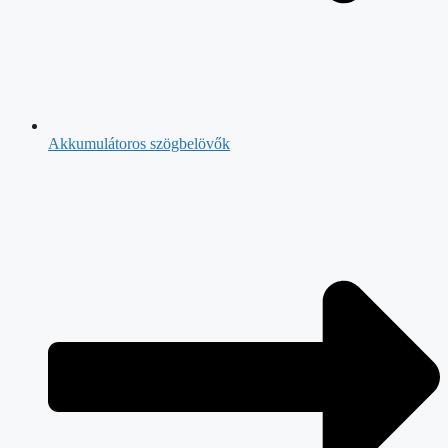
Akkumulátoros szögbelövők