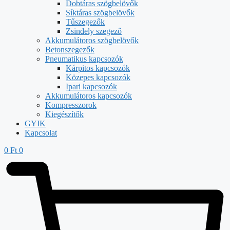
Dobtáras szögbelövők
Síktáras szögbelövők
Tűszegezők
Zsindely szegező
Akkumulátoros szögbelövők
Betonszegezők
Pneumatikus kapcsozók
Kárpitos kapcsozók
Közepes kapcsozók
Ipari kapcsozók
Akkumulátoros kapcsozók
Kompresszorok
Kiegészítők
GYIK
Kapcsolat
0
Ft
0