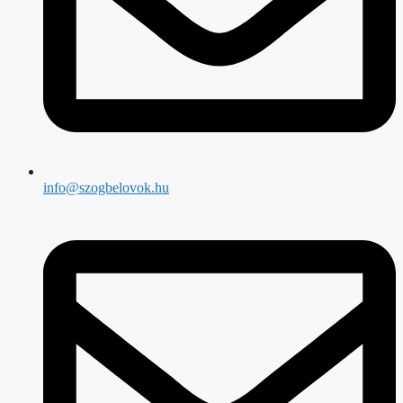
info@szogbelovok.hu