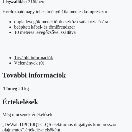
Légszállítás:
216l/perc
Hordozható nagy teljesítményű Olajmentes kompresszor.
dupla levegőkimenet több eszköz csatlakoztatására
beépített kábel- és tömlőrendszer
10 méteres levegőcsővel szállítva
További információk
Vélemények (0)
További információk
Tömeg
20 kg
Értékelések
Még nincsenek értékelések.
„DeWalt DPC10QTC-QS elektromos dugattyús kompresszor
olajmentes” értékelése elsőként