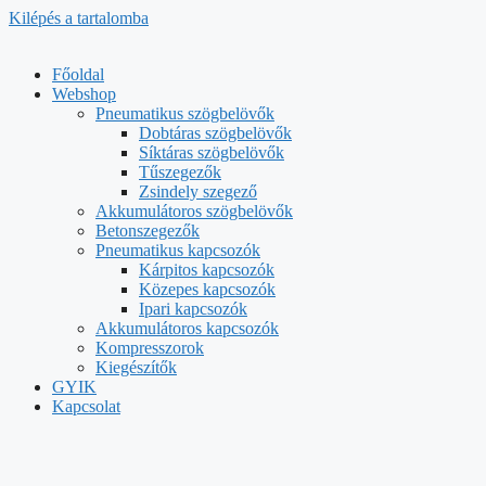
Kilépés a tartalomba
Főoldal
Webshop
Pneumatikus szögbelövők
Dobtáras szögbelövők
Síktáras szögbelövők
Tűszegezők
Zsindely szegező
Akkumulátoros szögbelövők
Betonszegezők
Pneumatikus kapcsozók
Kárpitos kapcsozók
Közepes kapcsozók
Ipari kapcsozók
Akkumulátoros kapcsozók
Kompresszorok
Kiegészítők
GYIK
Kapcsolat