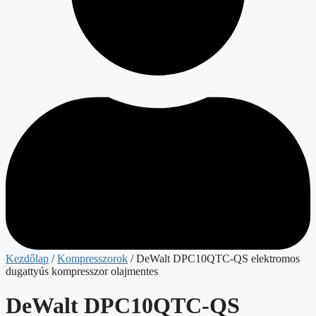
Kezdőlap
/
Kompresszorok
/ DeWalt DPC10QTC-QS elektromos
dugattyús kompresszor olajmentes
DeWalt DPC10QTC-QS