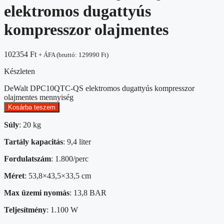
elektromos dugattyús
kompresszor olajmentes
102354
Ft
+ ÁFA (bruttó:
129990
Ft
)
Készleten
DeWalt DPC10QTC-QS elektromos dugattyús kompresszor
olajmentes mennyiség
Kosárba teszem
Súly
: 20 kg
Tartály kapacitás
: 9,4 liter
Fordulatszám
: 1.800/perc
Méret
: 53,8×43,5×33,5 cm
Max üzemi nyomás
: 13,8 BAR
Teljesítmény
: 1.100 W