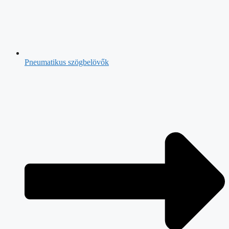
Pneumatikus szögbelövők