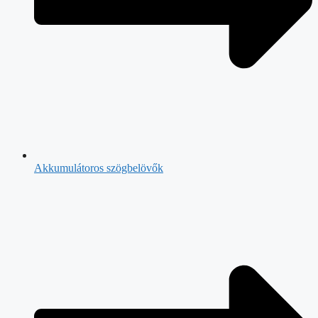
Akkumulátoros szögbelövők