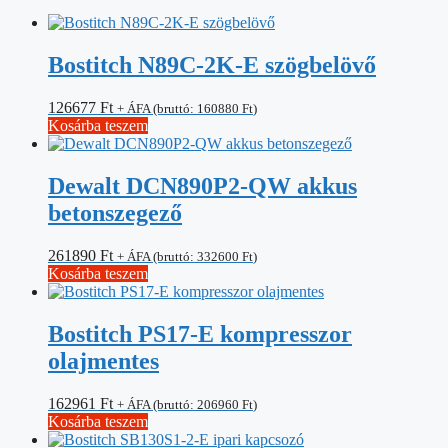
Bostitch N89C-2K-E szögbelövő
126677
Ft
+ ÁFA (bruttó:
160880
Ft
)
Kosárba teszem
Dewalt DCN890P2-QW akkus
betonszegező
261890
Ft
+ ÁFA (bruttó:
332600
Ft
)
Kosárba teszem
Bostitch PS17-E kompresszor
olajmentes
162961
Ft
+ ÁFA (bruttó:
206960
Ft
)
Kosárba teszem