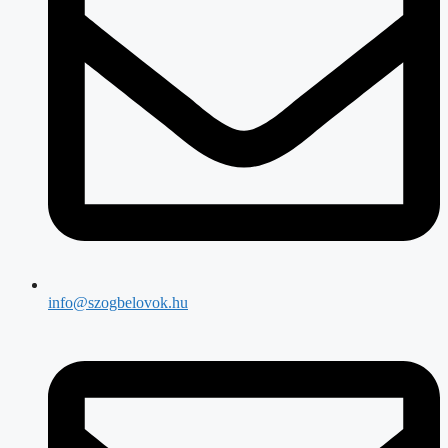
info@szogbelovok.hu