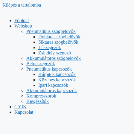
Kilépés a tartalomba
Főoldal
Webshop
Pneumatikus szögbelövők
Dobtáras szögbelövők
Síktáras szögbelövők
Tűszegezők
Zsindely szegező
Akkumulátoros szögbelövők
Betonszegezők
Pneumatikus kapcsozók
Kárpitos kapcsozók
Közepes kapcsozók
Ipari kapcsozók
Akkumulátoros kapcsozók
Kompresszorok
Kiegészítők
GYIK
Kapcsolat