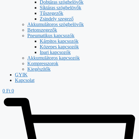
Dobtáras szögbelövők
Síktáras szögbelövők
Tűszegezők
Zsindely szegező
Akkumulátoros szögbelövők
Betonszegezők
Pneumatikus kapcsozók
Kárpitos kapcsozók
Közepes kapcsozók
Ipari kapcsozók
Akkumulátoros kapcsozók
Kompresszorok
Kiegészítők
GYIK
Kapcsolat
0
Ft
0