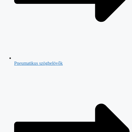
Pneumatikus szögbelövők