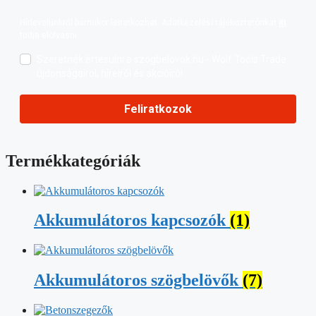
Hírlevelünkről bármikor leiratkozhat. Adatkezelési tájékoztatónkat
itt
tudja elolvasni.
Szeretnék értesülni a szogbelovok.hu - Wolf Tools Trade
újdonságairól, híreiről és akcióiról.
Feliratkozok
Termékkategóriák
Akkumulátoros kapcsozók
(1)
Akkumulátoros szögbelövők
(7)