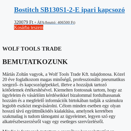
Bostitch SB130S1-2-E ipari kapcsozó
320079
Ft
+ ÁFA (bruttó:
406500
Ft
)
Kosárba teszem
WOLF TOOLS TRADE
BEMUTATKOZUNK
Máriás Zoltán vagyok, a Wolf Tools Trade Kft. tulajdonosa. Közel
20 éve foglalkozom magas minőségű, professzionális pneumatikus
szegező- és kapcsozógépekkel, illetve a hozzájuk tartozó
kötőelemek értékesítésével. Kiemelten fontosnak tartom, hogy az
ügyfeleim és vásárlóim kérdéseikkel bizalommal fordulhassanak
hozzám és a megfelelő információk birtokában tudják a számukra
legjobb eszközt megvásárolni. Célom minden esetben egy olyan
hosszú távú együttműködés kialakítása, amelynek keretében
szakmailag is tudom támogatni az ügyeleimet, legyen szó egy
alkatrészbeszerzésről vagy egy esetleges szervízelésről.