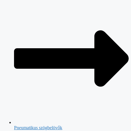
Pneumatikus szögbelövők