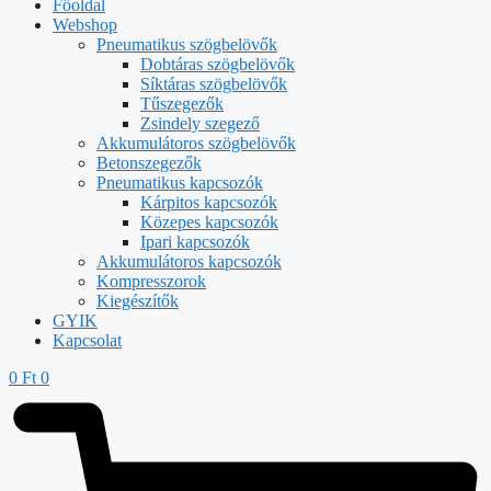
Főoldal
Webshop
Pneumatikus szögbelövők
Dobtáras szögbelövők
Síktáras szögbelövők
Tűszegezők
Zsindely szegező
Akkumulátoros szögbelövők
Betonszegezők
Pneumatikus kapcsozók
Kárpitos kapcsozók
Közepes kapcsozók
Ipari kapcsozók
Akkumulátoros kapcsozók
Kompresszorok
Kiegészítők
GYIK
Kapcsolat
0
Ft
0