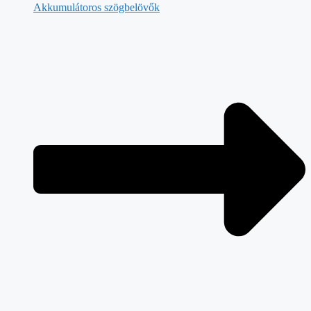
Akkumulátoros szögbelövők