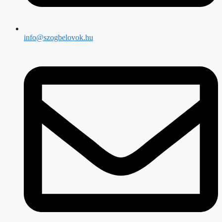
info@szogbelovok.hu