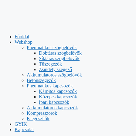
Főoldal
Webshop
Pneumatikus szögbelövők
Dobtáras szögbelövők
Síktáras szögbelövők
Tűszegezők
Zsindely szegező
Akkumulátoros szögbelövők
Betonszegezők
Pneumatikus kapcsozók
Kárpitos kapcsozók
Közepes kapcsozók
Ipari kapcsozók
Akkumulátoros kapcsozók
Kompresszorok
Kiegészítők
GYIK
Kapcsolat