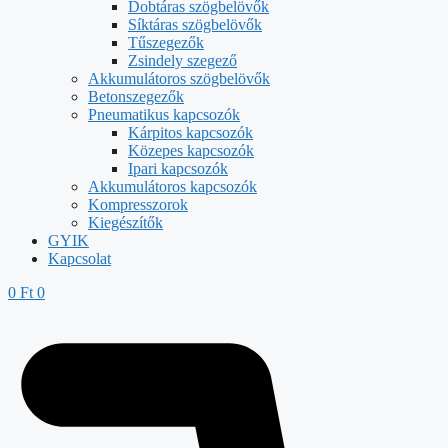
Dobtáras szögbelövők
Síktáras szögbelövők
Tűszegezők
Zsindely szegező
Akkumulátoros szögbelövők
Betonszegezők
Pneumatikus kapcsozók
Kárpitos kapcsozók
Közepes kapcsozók
Ipari kapcsozók
Akkumulátoros kapcsozók
Kompresszorok
Kiegészítők
GYIK
Kapcsolat
0
Ft
0