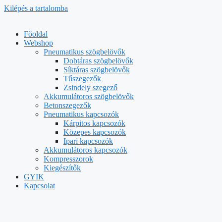
Kilépés a tartalomba
Főoldal
Webshop
Pneumatikus szögbelövők
Dobtáras szögbelövők
Síktáras szögbelövők
Tűszegezők
Zsindely szegező
Akkumulátoros szögbelövők
Betonszegezők
Pneumatikus kapcsozók
Kárpitos kapcsozók
Közepes kapcsozók
Ipari kapcsozók
Akkumulátoros kapcsozók
Kompresszorok
Kiegészítők
GYIK
Kapcsolat