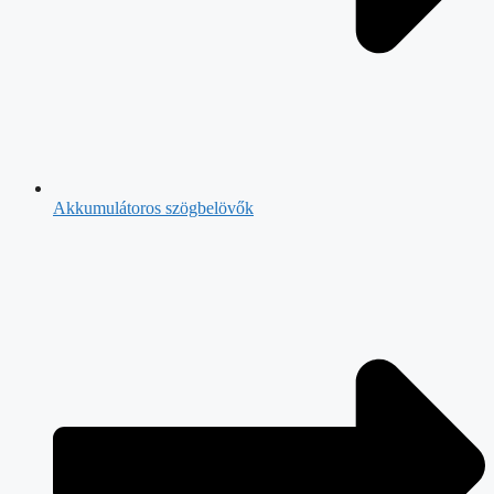
Akkumulátoros szögbelövők