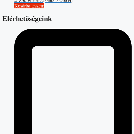
41890
Ft
+ ÁFA (bruttó:
53200
Ft
)
Kosárba teszem
Elérhetőségeink