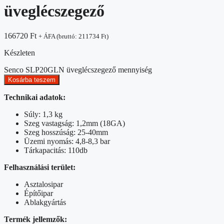
üveglécszegező
166720
Ft
+ ÁFA (bruttó:
211734
Ft
)
Készleten
Senco SLP20GLN üveglécszegező mennyiség
Kosárba teszem
Technikai adatok:
Súly: 1,3 kg
Szeg vastagság: 1,2mm (18GA)
Szeg hosszúság: 25-40mm
Üzemi nyomás: 4,8-8,3 bar
Tárkapacitás: 110db
Felhasználási terület:
Asztalosipar
Építőipar
Ablakgyártás
Termék jellemzők: