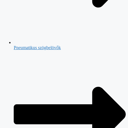
Pneumatikus szögbelövők