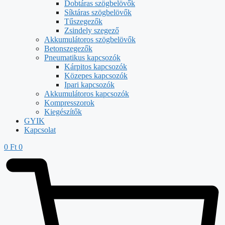
Dobtáras szögbelövők
Síktáras szögbelövők
Tűszegezők
Zsindely szegező
Akkumulátoros szögbelövők
Betonszegezők
Pneumatikus kapcsozók
Kárpitos kapcsozók
Közepes kapcsozók
Ipari kapcsozók
Akkumulátoros kapcsozók
Kompresszorok
Kiegészítők
GYIK
Kapcsolat
0
Ft
0