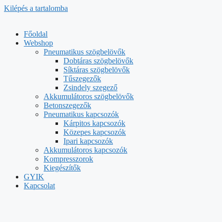
Kilépés a tartalomba
Főoldal
Webshop
Pneumatikus szögbelövők
Dobtáras szögbelövők
Síktáras szögbelövők
Tűszegezők
Zsindely szegező
Akkumulátoros szögbelövők
Betonszegezők
Pneumatikus kapcsozók
Kárpitos kapcsozók
Közepes kapcsozók
Ipari kapcsozók
Akkumulátoros kapcsozók
Kompresszorok
Kiegészítők
GYIK
Kapcsolat