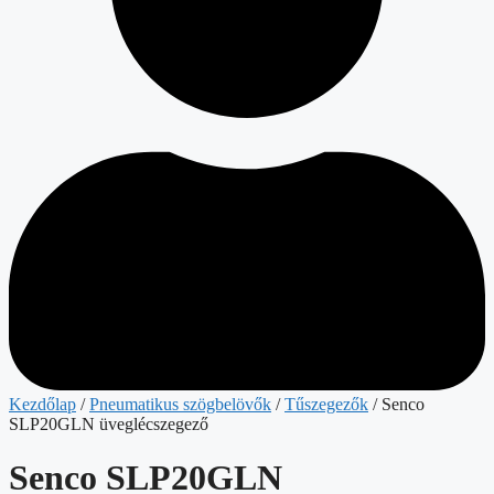
Kezdőlap
/
Pneumatikus szögbelövők
/
Tűszegezők
/ Senco
SLP20GLN üveglécszegező
Senco SLP20GLN