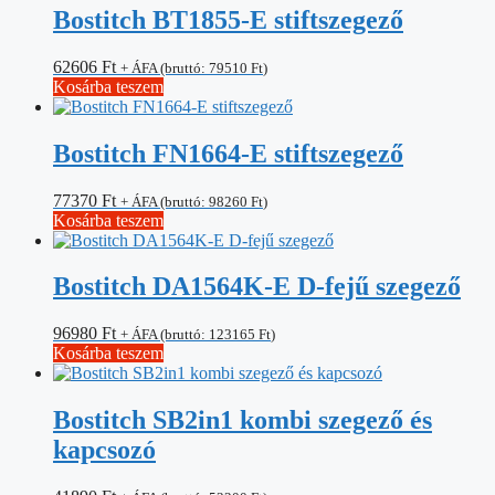
Bostitch BT1855-E stiftszegező
62606
Ft
+ ÁFA (bruttó:
79510
Ft
)
Kosárba teszem
Bostitch FN1664-E stiftszegező
77370
Ft
+ ÁFA (bruttó:
98260
Ft
)
Kosárba teszem
Bostitch DA1564K-E D-fejű szegező
96980
Ft
+ ÁFA (bruttó:
123165
Ft
)
Kosárba teszem
Bostitch SB2in1 kombi szegező és
kapcsozó