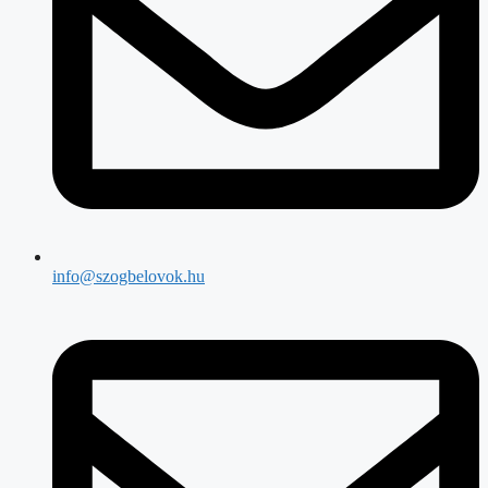
info@szogbelovok.hu