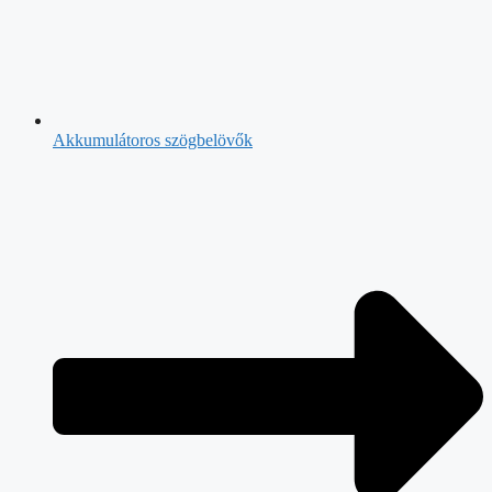
Akkumulátoros szögbelövők