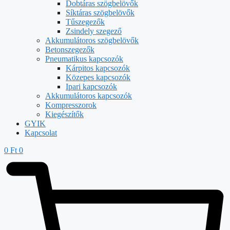
Dobtáras szögbelövők
Síktáras szögbelövők
Tűszegezők
Zsindely szegező
Akkumulátoros szögbelövők
Betonszegezők
Pneumatikus kapcsozók
Kárpitos kapcsozók
Közepes kapcsozók
Ipari kapcsozók
Akkumulátoros kapcsozók
Kompresszorok
Kiegészítők
GYIK
Kapcsolat
0
Ft
0