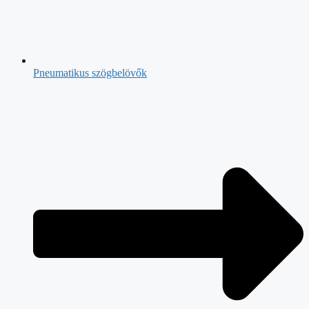
Pneumatikus szögbelövők