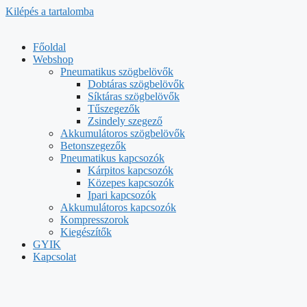
Kilépés a tartalomba
Főoldal
Webshop
Pneumatikus szögbelövők
Dobtáras szögbelövők
Síktáras szögbelövők
Tűszegezők
Zsindely szegező
Akkumulátoros szögbelövők
Betonszegezők
Pneumatikus kapcsozók
Kárpitos kapcsozók
Közepes kapcsozók
Ipari kapcsozók
Akkumulátoros kapcsozók
Kompresszorok
Kiegészítők
GYIK
Kapcsolat