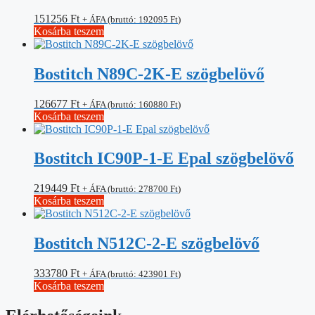
151256
Ft
+ ÁFA (bruttó:
192095
Ft
)
Kosárba teszem
Bostitch N89C-2K-E szögbelövő
126677
Ft
+ ÁFA (bruttó:
160880
Ft
)
Kosárba teszem
Bostitch IC90P-1-E Epal szögbelövő
219449
Ft
+ ÁFA (bruttó:
278700
Ft
)
Kosárba teszem
Bostitch N512C-2-E szögbelövő
333780
Ft
+ ÁFA (bruttó:
423901
Ft
)
Kosárba teszem