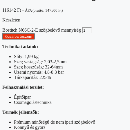
116142
Ft
+ ÁFA (bruttó:
147500
Ft
)
Készleten
Bostitch N66C-2-E szögbelövő mennyiség
Kosárba teszem
Technikai adatok:
Súly: 1,99 kg
Szeg vastagság: 2,03-2,5mm
Szeg hosszúság: 32-64mm
Üzemi nyomás: 4,8-8,3 bar
Tárkapacitás: 225db
Felhasználási terület:
Építőipar
Csomagolástechnika
Termék jellemzők:
Prémium minőségű de nem ipari szögbelövő
Könnyű és gyors