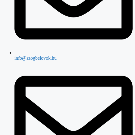
info@szogbelovok.hu