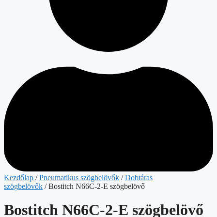
Kezdőlap
/
Pneumatikus szögbelövők
/
Dobtáras
szögbelövők
/ Bostitch N66C-2-E szögbelövő
Bostitch N66C-2-E szögbelövő