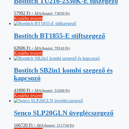
Bostitch TU216-2330K-E tűszegező
57992
Ft
+ ÁFA (bruttó:
73650
Ft
)
Kosárba teszem
Bostitch BT1855-E stiftszegező
62606
Ft
+ ÁFA (bruttó:
79510
Ft
)
Kosárba teszem
Bostitch SB2in1 kombi szegező és
kapcsozó
41890
Ft
+ ÁFA (bruttó:
53200
Ft
)
Kosárba teszem
Senco SLP20GLN üveglécszegező
166720
Ft
+ ÁFA (bruttó:
211734
Ft
)