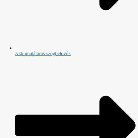
Akkumulátoros szögbelövők