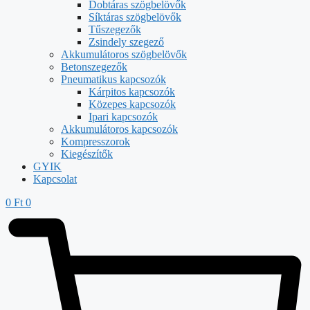
Dobtáras szögbelövők
Síktáras szögbelövők
Tűszegezők
Zsindely szegező
Akkumulátoros szögbelövők
Betonszegezők
Pneumatikus kapcsozók
Kárpitos kapcsozók
Közepes kapcsozók
Ipari kapcsozók
Akkumulátoros kapcsozók
Kompresszorok
Kiegészítők
GYIK
Kapcsolat
0
Ft
0