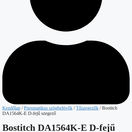
Kezdőlap
/
Pneumatikus szögbelövők
/
Tűszegezők
/ Bostitch
DA1564K-E D-fejű szegező
Bostitch DA1564K-E D-fejű