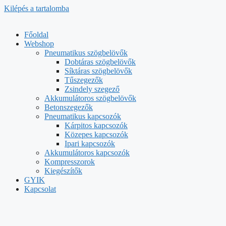
Kilépés a tartalomba
Főoldal
Webshop
Pneumatikus szögbelövők
Dobtáras szögbelövők
Síktáras szögbelövők
Tűszegezők
Zsindely szegező
Akkumulátoros szögbelövők
Betonszegezők
Pneumatikus kapcsozók
Kárpitos kapcsozók
Közepes kapcsozók
Ipari kapcsozók
Akkumulátoros kapcsozók
Kompresszorok
Kiegészítők
GYIK
Kapcsolat