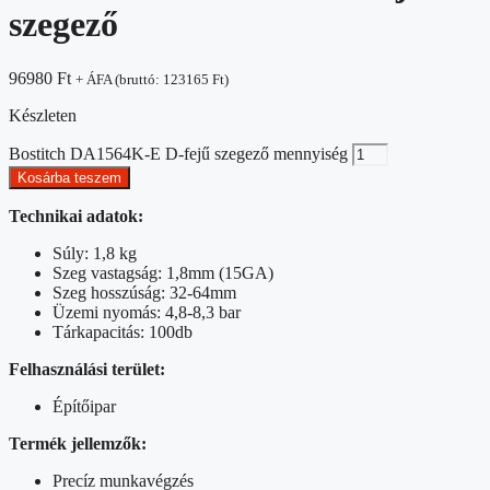
szegező
96980
Ft
+ ÁFA (bruttó:
123165
Ft
)
Készleten
Bostitch DA1564K-E D-fejű szegező mennyiség
Kosárba teszem
Technikai adatok:
Súly: 1,8 kg
Szeg vastagság: 1,8mm (15GA)
Szeg hosszúság: 32-64mm
Üzemi nyomás: 4,8-8,3 bar
Tárkapacitás: 100db
Felhasználási terület:
Építőipar
Termék jellemzők:
Precíz munkavégzés