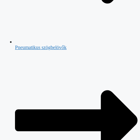
Pneumatikus szögbelövők