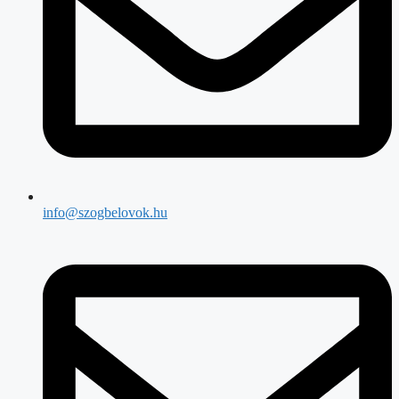
info@szogbelovok.hu