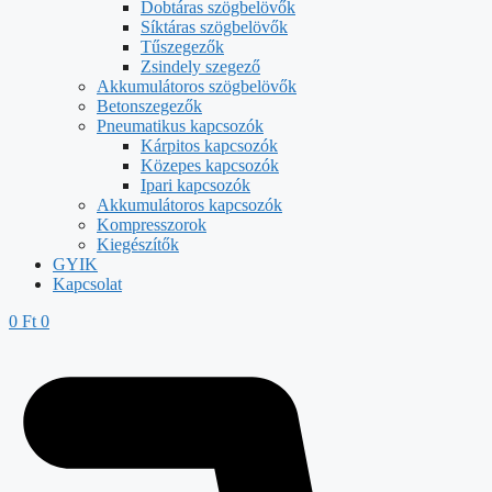
Dobtáras szögbelövők
Síktáras szögbelövők
Tűszegezők
Zsindely szegező
Akkumulátoros szögbelövők
Betonszegezők
Pneumatikus kapcsozók
Kárpitos kapcsozók
Közepes kapcsozók
Ipari kapcsozók
Akkumulátoros kapcsozók
Kompresszorok
Kiegészítők
GYIK
Kapcsolat
0
Ft
0