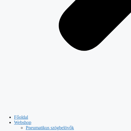
Főoldal
Webshop
Pneumatikus szögbelövők