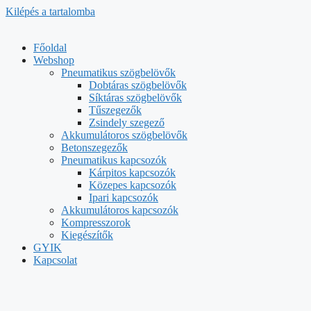
Kilépés a tartalomba
Főoldal
Webshop
Pneumatikus szögbelövők
Dobtáras szögbelövők
Síktáras szögbelövők
Tűszegezők
Zsindely szegező
Akkumulátoros szögbelövők
Betonszegezők
Pneumatikus kapcsozók
Kárpitos kapcsozók
Közepes kapcsozók
Ipari kapcsozók
Akkumulátoros kapcsozók
Kompresszorok
Kiegészítők
GYIK
Kapcsolat